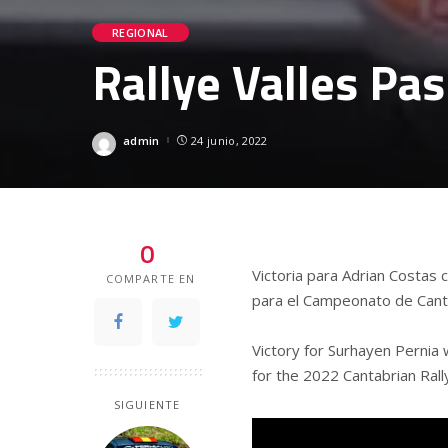
REGIONAL
Rallye Valles Pa
admin
24 junio, 2022
Posted
by
0
Victoria para Adrian Costas 
COMPARTE EN
para el Campeonato de Canta
Victory for Surhayen Pernia w
for the 2022 Cantabrian Ral
SIGUIENTE