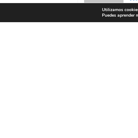
Utilizamos cookies
Puedes aprender m
¿Cuál 
Amor
Triste
Feliz
0
0
0