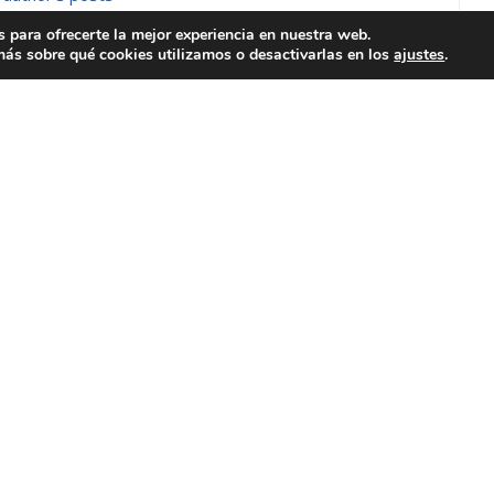
 para ofrecerte la mejor experiencia en nuestra web.
ás sobre qué cookies utilizamos o desactivarlas en los
ajustes
.
es tu reacción?
Dormido
Enfadado
Muerto
Guiño
0
0
0
0