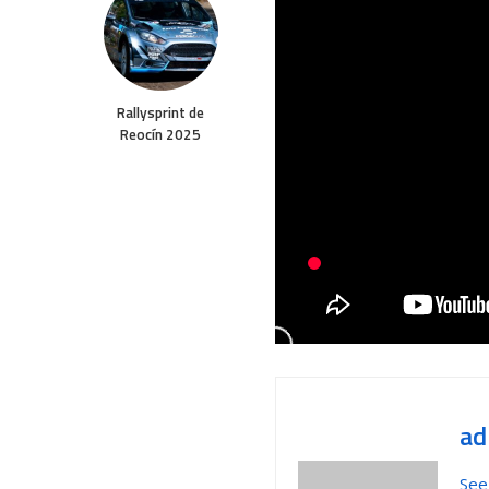
Rallysprint de
Reocín 2025
ad
See