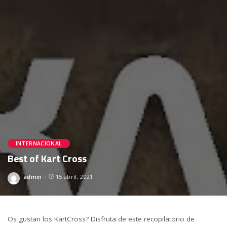
INTERNACIONAL
Best of Kart Cross
admin
15 abril, 2021
Posted
by
Os gustan los KartCross? Disfruta de este recopilatorio de