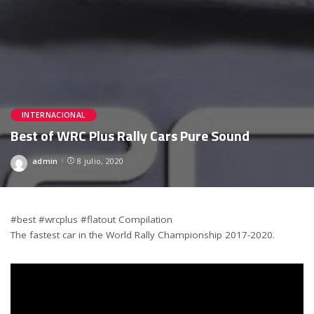
INTERNACIONAL
Best of WRC Plus Rally Cars Pure Sound
admin
8 julio, 2020
Posted
by
#best #wrcplus #flatout Compilation
The fastest car in the World Rally Championship 2017-2020.