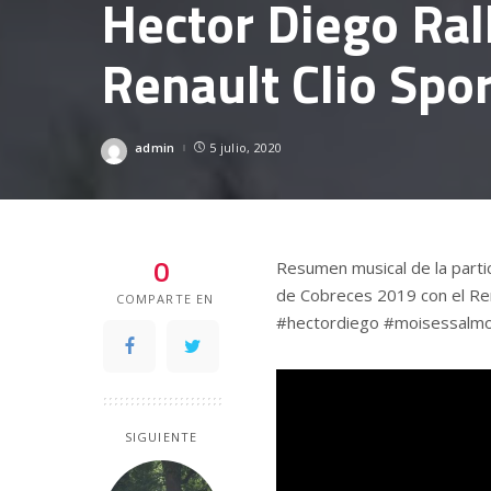
Hector Diego Ral
Renault Clio Spor
admin
5 julio, 2020
Posted
by
0
Resumen musical de la parti
de Cobreces 2019 con el Rena
COMPARTE EN
#hectordiego #moisessalmo
SIGUIENTE