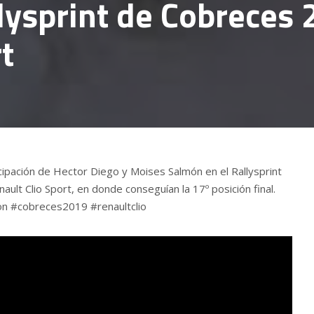
lysprint de Cobreces
t
cipación de Hector Diego y Moises Salmón en el Rallysprint
ult Clio Sport, en donde conseguían la 17º posición final.
n #cobreces2019 #renaultclio