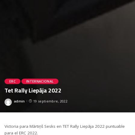
ERC
INTERNACIONAL
Tet Rally Liepāja 2022
admin
19 septiembre, 2022
Posted
by
Victoria para Mārtiņš Sesks en TET Rally Liepāja 2022 puntuable
para el ERC 2022.