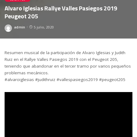
Alvaro Iglesias Rallye Valles Pasiegos 2019
Peugeot 205
admin
5 julio, 2020
Posted
by
Resumen musical de la participación de Alvaro Iglesias y Judith
Ruiz en el Rallye Valles Pasiegos 2019 con el Peugeot 205,
teniendo que abandonar en el tercer tramo por varios pequeños
problemas mecánicos.
#alvaroiglesias #judithruiz #vallespasiegos2019 #peugeot205