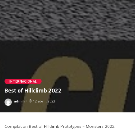
INTERNACIONAL
Best of Hillclimb 2022
admin
12 abril, 2023
Posted
by
Compilation Best of Hillclimb Prototypes – Monsters 2022