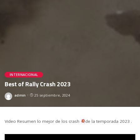
INTERNACIONAL
Best of Rally Crash 2023
admin
25 septiembre, 2024
Posted
by
Video Resumen lo mejor de los crash
de la temporada 2023 .