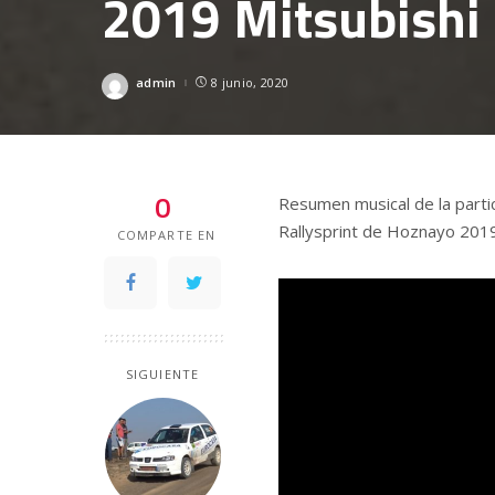
2019 Mitsubishi
admin
8 junio, 2020
Posted
by
0
Resumen musical de la parti
Rallysprint de Hoznayo 2019 
COMPARTE EN
SIGUIENTE