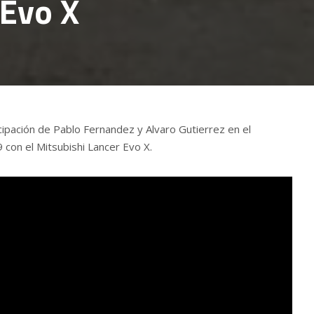
 Evo X
cipación de Pablo Fernandez y Alvaro Gutierrez en el
con el Mitsubishi Lancer Evo X.