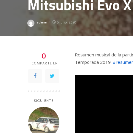
Mitsubishi Evo X
admin
5 julio, 2020
Posted
by
0
Resumen musical de la partic
Temporada 2019.
#resume
COMPARTE EN
SIGUIENTE