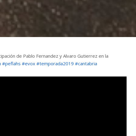
ipación de Pablo Fernandez y Alvaro Gutierrez en la
n
#peflahs
#evox
#temporada2019
#cantabria