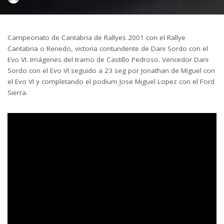
by
Campeonato de Cantabria de Rallyes 2001 con el Rallye
Cantabria o Renedo, victoria contundente de Dani Sordo con el
Evo VI. Imágenes del tramo de Castillo Pedroso. Vencedor Dani
Sordo con el Evo VI seguido a 23 seg por Jonathan de Miguel con
el Evo VI y completando el podium Jose Miguel Lopez con el Ford
Sierra.