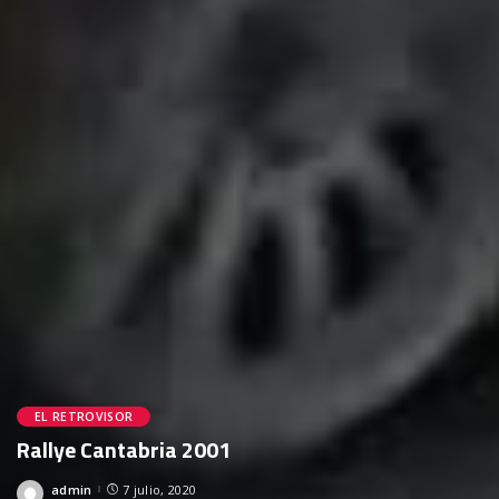
EL RETROVISOR
Rallye Cantabria 2001
admin
7 julio, 2020
Posted