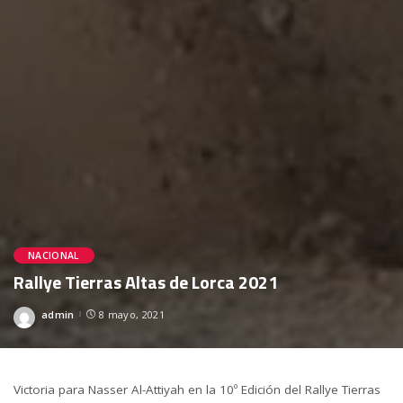
NACIONAL
Rallye Tierras Altas de Lorca 2021
admin
8 mayo, 2021
Posted
by
Victoria para Nasser Al-Attiyah en la 10º Edición del Rallye Tierras