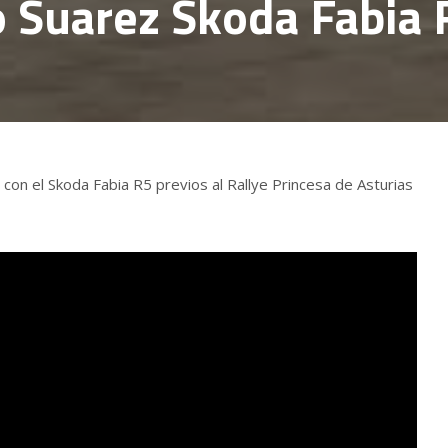
o Suarez Skoda Fabia 
con el Skoda Fabia R5 previos al Rallye Princesa de Asturias