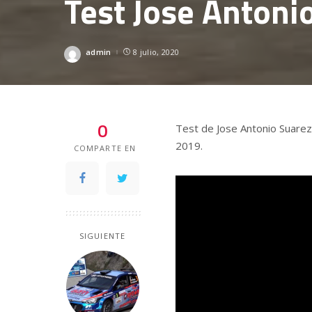
Test Jose Antoni
admin
8 julio, 2020
Posted
by
0
Test de Jose Antonio Suarez 
2019.
COMPARTE EN
SIGUIENTE