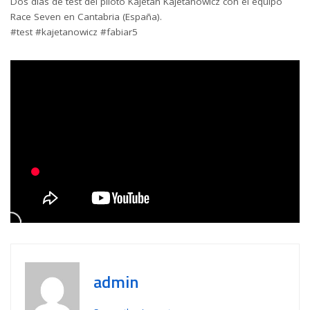
Dos dias de test del piloto Kajetan Kajetanowicz con el equipo
Race Seven en Cantabria (España).
#test #kajetanowicz #fabiar5
admin