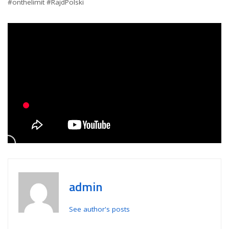
#onthelimit #RajdPolski
admin
See author's posts