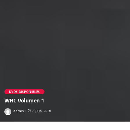
DVDS DISPONIBLES
WRC Volumen 1
admin
7 julio, 2020
Posted
by