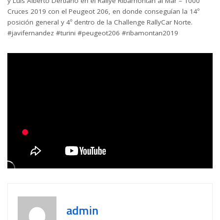
y Luis Alberto Dertiano en el Rallye Ribamontan al Mar – 1000
Cruces 2019 con el Peugeot 206, en donde conseguían la 14º
posición general y 4º dentro de la Challenge RallyCar Norte.
#javifernandez #turini #peugeot206 #ribamontan2019
admin