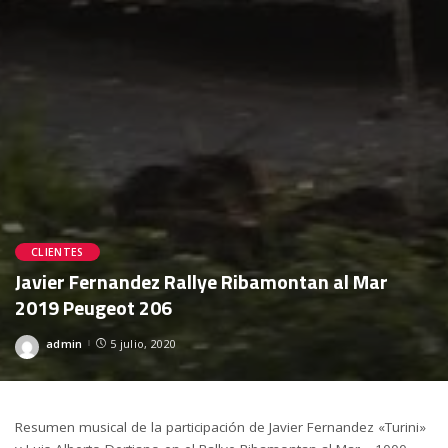
CLIENTES
Javier Fernandez Rallye Ribamontan al Mar
2019 Peugeot 206
admin
5 julio, 2020
Posted
by
Resumen musical de la participación de Javier Fernandez «Turini»