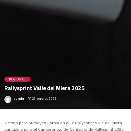
REGIONAL
Rallysprint Valle del Miera 2025
admin
29 enero, 2026
Posted
by
Victoria para Surhayen Pernia en el 3º Rallysprint Valle del Miera
puntuable para el Campeonato de Cantabria de Rallysprint 2025.