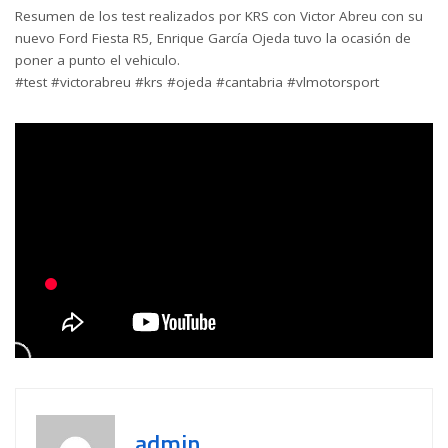
Resumen de los test realizados por KRS con Victor Abreu con su
nuevo Ford Fiesta R5, Enrique García Ojeda tuvo la ocasión de
poner a punto el vehiculo.
#test #victorabreu #krs #ojeda #cantabria #vlmotorsport
admin